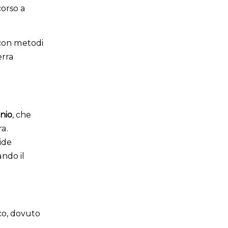
corso a
 con metodi
erra
onio
, che
a.
ide
ndo il
co, dovuto