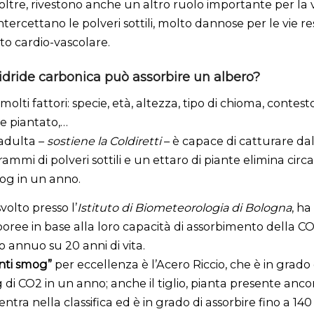
noltre, rivestono anche un altro ruolo importante per la 
ntercettano le polveri sottili, molto dannose per le vie re
to cardio-vascolare.
dride carbonica può assorbire un albero?
olti fattori: specie, età, altezza, tipo di chioma, contesto
ne piantato,…
adulta –
sostiene la Coldiretti
– è capace di catturare dall
ammi di polveri sottili e un ettaro di piante elimina circa 
mog in un anno.
volto presso l’
Istituto di Biometeorologia di Bologna
, ha
boree in base alla loro capacità di assorbimento della C
 annuo su 20 anni di vita.
nti smog”
per eccellenza è l’Acero Riccio, che è in grado 
g di CO2 in un anno; anche il tiglio, pianta presente anco
 rientra nella classifica ed è in grado di assorbire fino a 14