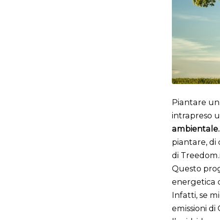
Piantare un 
intrapreso u
ambientale
piantare, di
di Treedom.i
Questo proge
energetica de
Infatti, se m
emissioni di