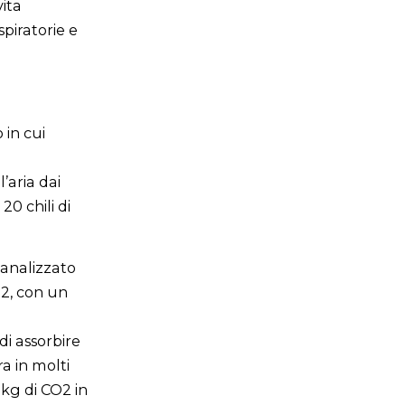
vita
spiratorie e
 in cui
’aria dai
20 chili di
 analizzato
O2, con un
di assorbire
ra in molti
0 kg di CO2 in