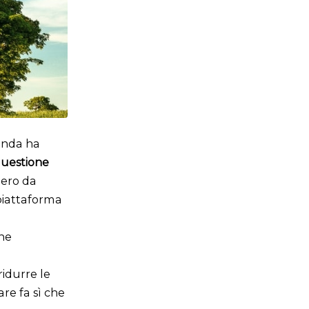
ienda ha
 questione
bero da
 piattaforma
one
ridurre le
are fa sì che