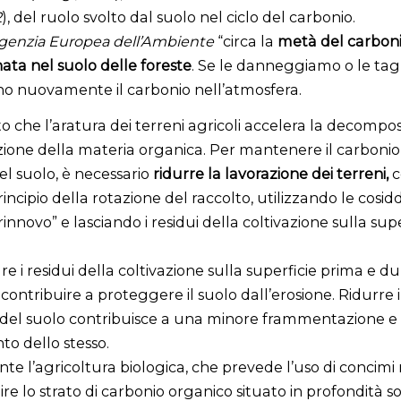
2
), del ruolo svolto dal suolo nel ciclo del carbonio.
genzia Europea dell’Ambiente
“circa la
metà del carboni
ta nel suolo delle foreste
. Se le danneggiamo o le tag
ano nuovamente il carbonio nell’atmosfera.
to che l’aratura dei terreni agricoli accelera la decompos
ione della materia organica. Per mantenere il carbonio e
del suolo, è necessario
ridurre la lavorazione dei terreni,
c
rincipio della rotazione del raccolto, utilizzando le cosid
rinnovo” e lasciando i residui della coltivazione sulla supe
iare i residui della coltivazione sulla superficie prima e d
ontribuire a proteggere il suolo dall’erosione. Ridurre 
 del suolo contribuisce a una minore frammentazione e
o dello stesso.
 l’agricoltura biologica, che prevede l’uso di concimi n
ire lo strato di carbonio organico situato in profondità so