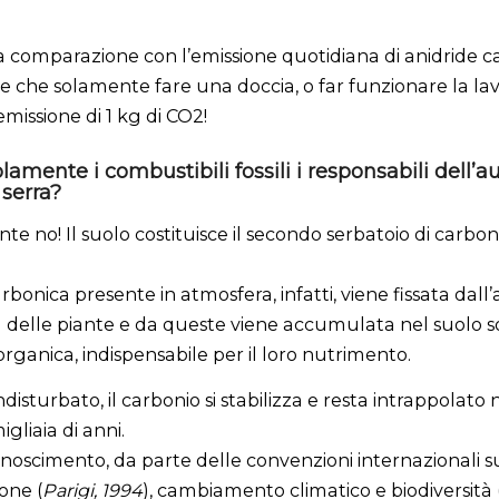
a comparazione con l’emissione quotidiana di anidride c
e che solamente fare una doccia, o far funzionare la lav
missione di 1 kg di CO2!
lamente i combustibili fossili i responsabili dell’
 serra?
e no! Il suolo costituisce il secondo serbatoio di carbon
rbonica presente in atmosfera, infatti, viene fissata dall’a
ca delle piante e da queste viene accumulata nel suolo 
organica, indispensabile per il loro nutrimento.
ndisturbato, il carbonio si stabilizza e resta intrappolato 
gliaia di anni.
conoscimento, da parte delle convenzioni internazionali s
ione (
Parigi, 1994
), cambiamento climatico e biodiversità 