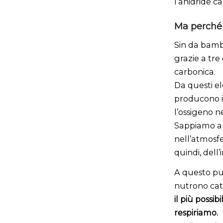
l’anidride c
Ma perché 
Sin da bambi
grazie a tre
carbonica.
Da questi el
producono il
l’ossigeno ne
Sappiamo an
nell’atmosfe
quindi, del
A questo pun
nutrono catt
il più possi
respiriamo.