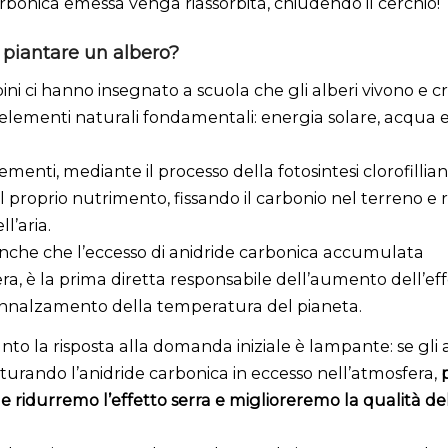
arbonica emessa venga riassorbita, chiudendo il cerchio!
piantare un albero?
ni ci hanno insegnato a scuola che gli alberi vivono e 
 elementi naturali fondamentali: energia solare, acqua 
ementi, mediante il processo della fotosintesi clorofillian
 proprio nutrimento, fissando il carbonio nel terreno e r
ll’aria.
che che l’eccesso di anidride carbonica accumulata
ra, è la prima diretta responsabile dell’aumento dell’eff
l’innalzamento della temperatura del pianeta.
to la risposta alla domanda iniziale è lampante: se gli al
urando l’anidride carbonica in eccesso nell’atmosfera,
bile ridurremo l’effetto serra e miglioreremo la qualità del