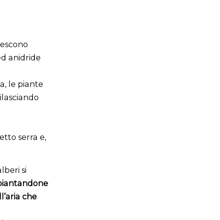
crescono
ed anidride
a, le piante
ilasciando
etto serra e,
beri si
piantandone
l’aria che