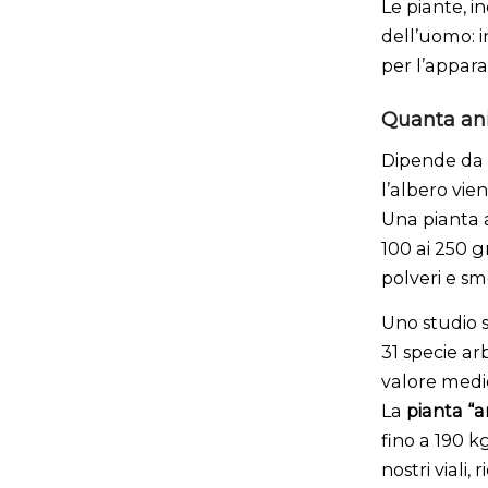
Le piante, i
dell’uomo: i
per l’appara
Quanta ani
Dipende da m
l’albero vie
Una pianta 
100 ai 250 gr
polveri e s
Uno studio s
31 specie ar
valore medio
La
pianta “a
fino a 190 k
nostri viali,