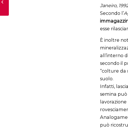
Janeiro, 199
PRATICA
Secondo l’
A
immagazzina
esse rilasci
È inoltre no
mineralizzaz
all’interno 
secondo il p
“colture da 
suolo.
Infatti, lasc
semina può c
lavorazione
rovesciament
Analogamente
può ricostru