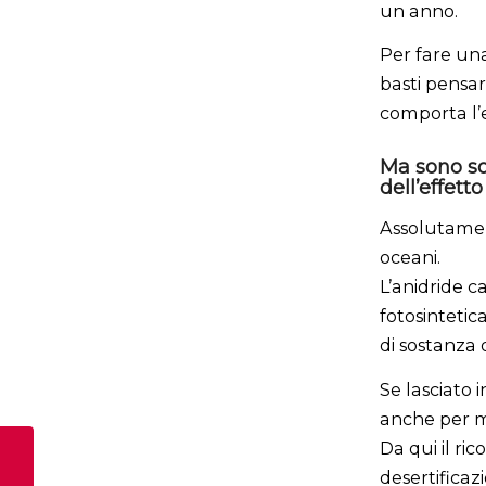
un anno.
Per fare un
basti pensar
comporta l’e
Ma sono so
dell’effetto
Assolutament
oceani.
L’anidride ca
fotosinteti
di sostanza 
Se lasciato i
anche per mi
Da qui il ri
SUPERBONUS –
desertificaz
DALLA TEORIA ALLA