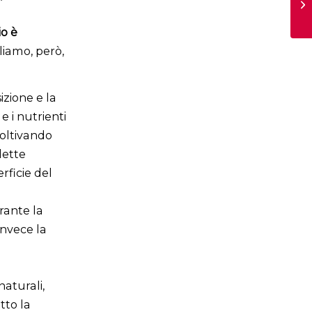
o è
liamo, però,
izione e la
 i nutrienti
oltivando
dette
rficie del
urante la
invece la
aturali,
tto la