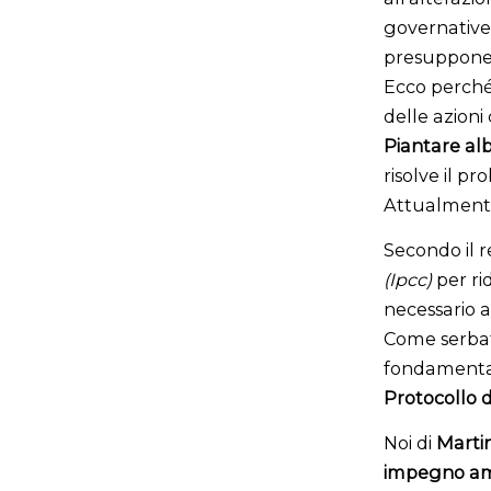
governative.
presuppone
Ecco perché 
delle azioni
Piantare alb
risolve il p
Attualmente, 
Secondo il r
(Ipcc)
per ri
necessario av
Come serbato
fondamentale
Protocollo d
Noi di
Martin
impegno am