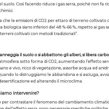
el suolo. Così facendo riduce i gas serra, poiché non fa ri
chimici.
 che le emissioni di CO2 per ettaro di terreno coltivato
a biologica siano inferiori del 48 %-66 %, rispetto ai gas s
terreni coltivati con metodi tradizionali”.
nneggia il suolo o si abbattono gli alberi, si libera carb
’atmosfera sotto forma di CO2, aumentando l’effetto serr
ano e vivo, ricco di vegetazione, assorbe acqua ed anidr
Quando lo distruggiamo le abbandona e si asciuga, avvia
desertificazione ed alterando il microclima.
iamo intervenire?
e per contrastare il fenomeno del cambiamento climati
ne dell’effetto serra, sono necessarie specifiche politiche