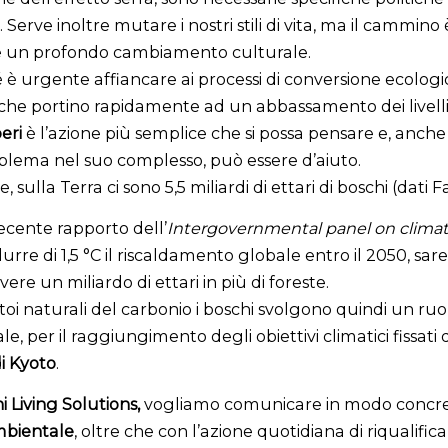
 Serve inoltre mutare i nostri stili di vita, ma il cammino
 un profondo cambiamento culturale.
è urgente affiancare ai processi di conversione ecologi
 che portino rapidamente ad un abbassamento dei livelli
eri
è l’azione più semplice che si possa pensare e, anche
roblema nel suo complesso, può essere d’aiuto.
sulla Terra ci sono 5,5 miliardi di ettari di boschi (dati F
ecente rapporto dell’
Intergovernmental panel on clima
durre di 1,5 °C il riscaldamento globale entro il 2050, sa
ere un miliardo di ettari in più di foreste.
i naturali del carbonio i boschi svolgono quindi un ruo
, per il raggiungimento degli obiettivi climatici fissati 
i Kyoto
.
i Living Solutions,
vogliamo comunicare in modo concre
bientale
, oltre che con l’azione quotidiana di riqualific