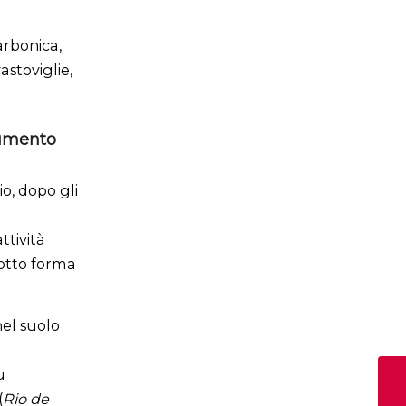
arbonica,
astoviglie,
aumento
io, dopo gli
ttività
sotto forma
nel suolo
u
(
Rio de