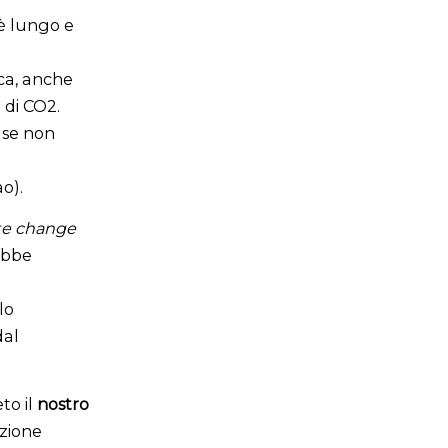
 è lungo e
ca, anche
 di CO2.
 se non
ao).
te change
rebbe
lo
dal
to il
nostro
azione