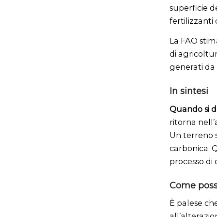
superficie d
fertilizzanti 
La FAO stima
di agricoltur
generati da 
In sintesi
Quando si da
ritorna nell
Un terreno s
carbonica. 
processo di 
Come poss
È palese ch
all’alterazio