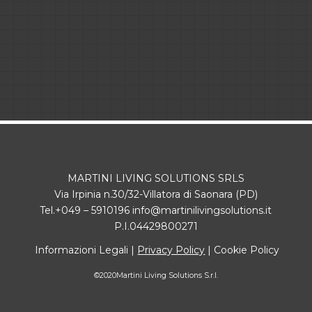
MARTINI LIVING SOLUTIONS SRLS
Via Irpinia n.30/32-Villatora di Saonara (PD)
Tel.+049 – 5910196 info@martinilivingsolutions.it
P.I.04429800271
Informazioni Legali |
Privacy Policy
| Cookie Policy
©2020Martini Living Solutions S.r.l.