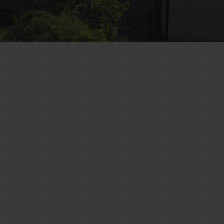
Arredo bagno
COIBENTAZIONE TERMICA
Cappotto
Monoblocco Coibentato
Priorità dell’Intervento