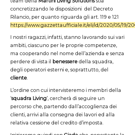
team della
Martini Living Solutions
stia
concretizzando le disposizioni del Decreto
Rilancio, per quanto riguarda gli art. 119 e 121
https://www.gazzettaufficiale.it/eli/id/2020/05/19/
I nostri ragazzi, infatti, stanno lavorando sui vari
ambiti, ciascuno per le proprie competenze,
ma cooperando nel nome dell’azienda e senza
perdere di vista il
benessere
della squadra,
degli operatori esterni e, soprattutto, del
cliente
.
L’ordine con cui intervisteremo i membri della
‘
squadra Living
’, cercherà di seguire un
percorso che, partendo dall’accoglienza dei
clienti, arrivi alla consegna dei lavori ed alla
relativa cessione del credito d’imposta.
Inizieremo quindi con
Giada
che, nonostante la